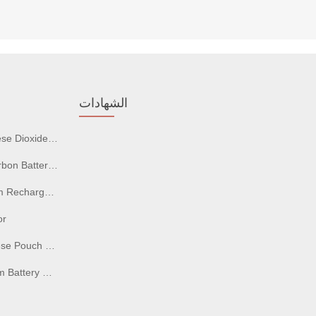
الشهادات
ide Batteries
on Batteries
able Batteries
or
ch Batteries
attery Cells