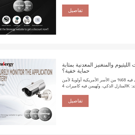
ية مصدر الطاقة الضمانة الأساسية لاستمرار
ا موردًا عالميًا يتمتع بخبرة 21 عامًا في تكنولوجيا بطاريات الليثيوم والمنغنيز، تُزوّد ​​
تفاصيل
شركة ليجيا مصنع العملاء الصناعيين الألمان بدعم طاقة دقيق من سي آر 2032 إلى CR2477 من خلال
ا عالي الجودة للتصنيع الذكي الصيني وفقًا
للمعايير الألمانية.
الليثيوم والمنغنيز المعدنية بمثابة
حماية خفية؟
الحارس الصامت في نظامك البيئي الأمني في عصرٍ تُولي فيه 68% من الأسر الأمريكية أولويةً لأمن
المنازل الذكي، وتُهيمن فيه كاميرات 4K اللاسلكية على السوق، غالبًا ما يُغفل عن عنصرٍ أساسيٍّ واحد:
نية كركيزةٍ أساسيةٍ لأنظمة الأمن من الجيل
لأهم. دعونا نستكشف لماذا أصبحت هذه التقنية
تفاصيل
المعيار الذهبي لحماية ما هو مهم.