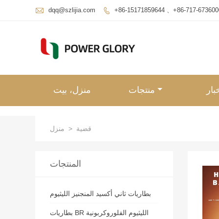

dqq@szlijia.com
+86-15171859644 、+86-717-673600

بار
منتجات
منزل، بيت
قضية
>
منزل
المنتجات
بطاريات ثاني أكسيد المنجنيز الليثيوم
بطاريات BR الليثيوم الفلوروكربونية