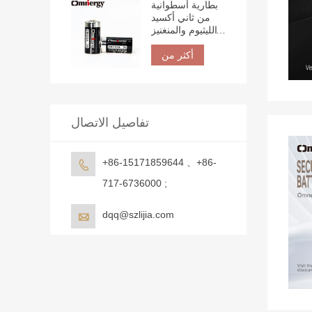
بطارية أسطوانية
من ثاني أكسيد
الليثيوم والمنغنيز
(لي-MnO2)
أكثر من
CR123A 3V
1500mAh
تفاصيل الاتصال
+86-15171859644 、+86-

717-6736000 ;
dqq@szlijia.com
