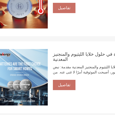
السلامة الأساسية هذه في بيئات قد ترتفع فيها درجات الحرارة إلى ١٢٥ درجة مئوية تقريبًا بالقرب من
رة. في شركة ييتشانغ باور غلوري تكنولوجي
تفاصيل
ات الليثيوم والمنغنيز (لي-من)، المصممة خصيصًا لتلبية
 تُعدّ بطارياتنا عالية الحرارة من سلسلة
 مراقبة ضغط الإطارات (نظام مراقبة ضغط
يز: 21 عامًا من الخبرة في حلول خلايا الليثيوم والمنجنيز
المعدنية
تزويد المنازل الذكية بالتميز: 21 عامًا من الخبرة في حلول خلايا الليثيوم والمنجنيز المعدنية مقدمة: نبض
ور، أصبحت الموثوقية أمرًا لا غنى عنه. من
وانات الأليفة بنظام تحديد المواقع العالمي
(نظام تحديد المواقع العالمي (GPS)) التي تضمن سلامة حيوانك الأليف، يعتمد كل جهاز على عنصر
تفاصيل
ة ييتشانغ باور غلوري تكنولوجي المحدودة،
الية الجودة، والتي تُمكّن مُصنّعي المنازل
الذكية من تقديم تجارب سلسة ومريحة للمستخدمين النهائيين. بفضل 21 عامًا من الريادة في هذا