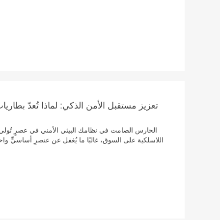
والاستشعار الذكي، والأجهزة الدقيقة، تُعدّ متانة وموثوق
تشغيل المعدات. بصفته
مجموعة كاملة من حلول بطاريات الأزرار، مُقدّمةً بذلك نموذجً
تعزيز مستقبل الأمن الذكي: لماذا تُعدّ بطاريات 
البطارية. تُبرز بطاريات الليثيوم-المنغنيز (لي-من) المعد
التالي، مُقدّمةً أداءً لا يُضاهى حيث تُعدّ الموثوقية هي ا