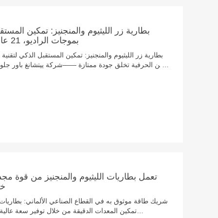
بطارية زر الليثيوم والمنجنيز: تمكين المستقب
بموجات الراديو، 21 عامًا من الحرفية تخلق جودة ممتازة
من الحرفية تخلق جودة ممتازة ——شركة ي
الرقمي الأخضر للسوق الأوروبية فرص ال
بين تقنية تحديد الترددات الراديوية والبطاريات مع تقدم "قانو
أن تُجهّز جميع بطاريات السيارات الكهربائية والبطاريات ال
اعتبارًا من عام 2026، بـ"جواز سفر البطارية" لضمان
الهوية بموجات الراديو (تقنية تحديد الهوية بموجات الرا
البطاريات، حجر الزاوية الرقمي لسلسلة صناعة الطاقة الج
بدون تلامس، وسعة تخزين البيانات الكبيرة، وإمكانية التتبع
الهوية بموجات الراديو، فإن أداء بطاريات الليثيوم والمن
تعمل بطاريات الليثيوم والمنجنيز من قوة مج
خل
شريك طاقة موثوق به في القطاع الصناعي الألماني: بطاريات 