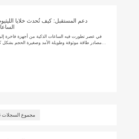
دعم المستقبل: كيف تُحدث خلايا الليثيوم
الساعات
في عصر تطورت فيه الساعات الذكية من أجهزة فاخرة إ
مصادر طاقة موثوقة وطويلة الأمد وصغيرة الحجم بشكل كب
القابلة للارتداء عنصر صغير ولكنه قوي: بطارية الليثيوم وال
الليثيوم والمنغنيز لتلبية الاحتياجات الصارمة للأجهزة القا
الطاقة والسلامة والاستدامة في صناعة التكنولوجيا. دعونا 
أبطال مجهولين في عالم الإلكترونيات الذكية وما يخبئه لها المستقبل.
26 مجموع السجلات