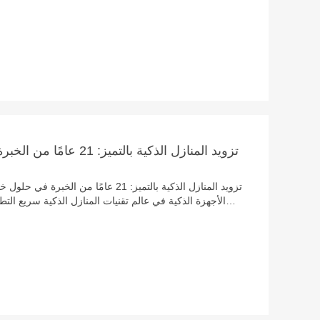
أنظمة الكبح، مع تحملها للاهتزازات والرطوبة المستم
المحدودة، كرّسنا ٢١ عامًا لتطوير تقنية بطاري
المتطلبات الصارمة لتطبيقات أنظمة مراقبة ضغط الإطارات.
إتش تي بمثابة حراس صامتين يُمكّنون مُصنّعي أنظمة
الإطارات) العالميين من تقديم موثوقية عالية دون أي مساومة.
تزويد المنازل الذكية بالتم
الأجهزة الذكية في عالم تقنيات المنازل الذكية سريع التط
كاميرات المراقبة التي تحمي ممتلكاتك إلى أجهزة تتبع الحي
أساسي واحد: طاقة عالية الأداء تدوم طويلًا. في شرك
نتخصص في تصنيع خلايا الليثيوم المنغنيز (لي-من) المعدنية ع
المجال، أصبحنا ركيزة الابتكار للعلامات التجارية العالمية في مجال إنترنت الأشياء والأجهزة الذكية.