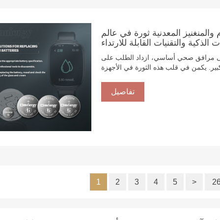
 والمنغنيز المعدنية ثورة في عالم
 الذكية والتقنيات القابلة للارتداء
لى مرافق صحي أساسي، ازداد الطلب على
ير. يكمن في قلب هذه الثورة في الأجهزة
منغنيز (-) الخلوية الصغيرة. صُممت بطاريات
بلة للارتداء الحديثة، وهي تُعيد تعريف كفاءة
تفاصيل
نستكشف لماذا تُعتبر هذه البطاريات بمثابة
1
2
3
4
5
>