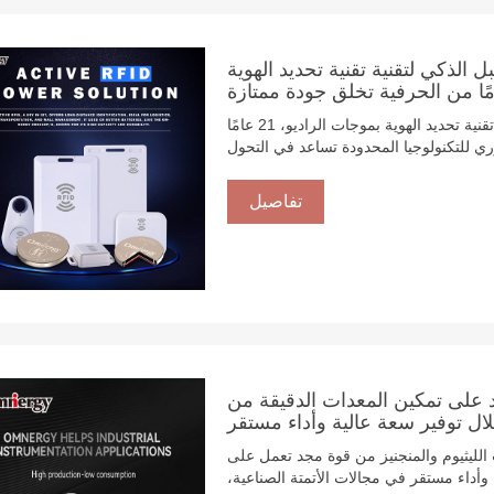
ل الذكي لتقنية تقنية تحديد الهوية
بطارية زر الليثيوم والمنجنيز: تمكين المستقبل الذكي لتقنية تقنية تحديد الهوية بموجات الراديو، 21 عامًا
يتشانغ باور جلوري للتكنولوجيا المحدودة تساعد في التحول
سوق في ظل اللوائح الجديدة للاتحاد الأوروبي: المزيج المثالي
ن البطاريات الجديد" للاتحاد الأوروبي، يجب
تفاصيل
صناعية، وغيرها، التي تدخل السوق الأوروبية
 إدارة شفافة لدورة حياتها بأكملها. تُصبح تقنية تحديد
ديو)، باعتبارها الناقل الأساسي لتحديد هوية
ديدة بفضل مزاياها، مثل القراءة والكتابة
 القوية. وباعتبارها "الجوهر" لمعدات تحديد
غنيز الزرية يُحدد بشكل مباشر موثوقية وعمر
المعدات الطرفية.
د على تمكين المعدات الدقيقة من
ال توفير سعة عالية وأداء مستقر
الليثيوم والمنجنيز من قوة مجد تعمل على
تمكين المعدات الدقيقة من خلال توفير سعة عالية وأداء مستقر في مجالات الأتمتة الصناعية،