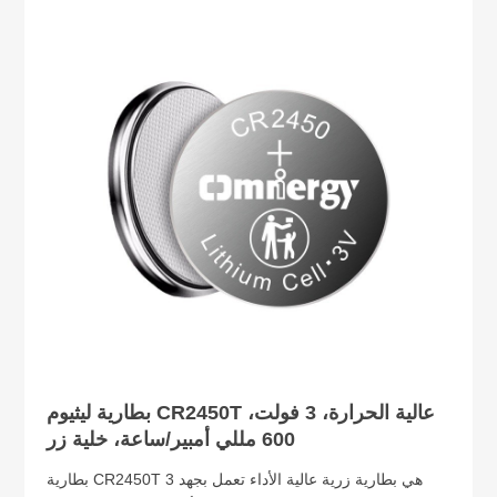
بطارية ليثيوم CR2450T عالية الحرارة، 3 فولت،
600 مللي أمبير/ساعة، خلية زر
بطارية CR2450T هي بطارية زرية عالية الأداء تعمل بجهد 3