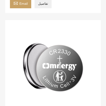

تفاصيل
Email