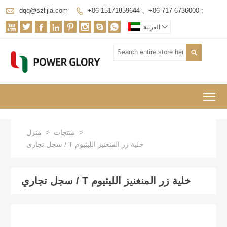

dqq@szlijia.com
+86-15171859644 、+86-717-6736000 ;










العربية

To
>
منتجات
>
منزل
سجل تجاري / T خلية زر المنغنيز الليثيوم
سجل تجاري / T خلية زر المنغنيز الليثيوم