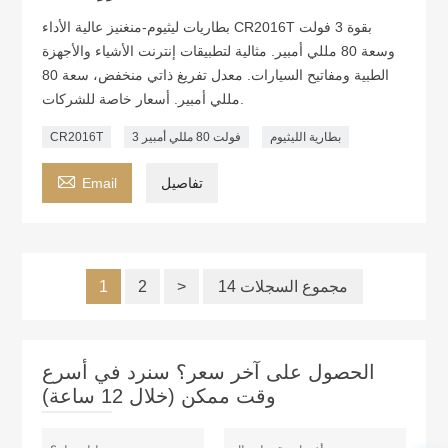
بطاريات ليثيوم-منغنيز عالية الأداء CR2016T بقوة 3 فولت
وسعة 80 مللي أمبير. مثالية لتطبيقات إنترنت الأشياء والأجهزة
الطبية ومفاتيح السيارات. معدل تفريغ ذاتي منخفض، سعة 80
مللي أمبير. أسعار خاصة للشركات.
بطارية الليثيوم
3 فولت 80 مللي أمبير
CR2016T

تفاصيل
Email
14 مجموع السجلات
>
2
1
الحصول على آخر سعر؟ سنرد في أسرع
وقت ممكن (خلال 12 ساعة)