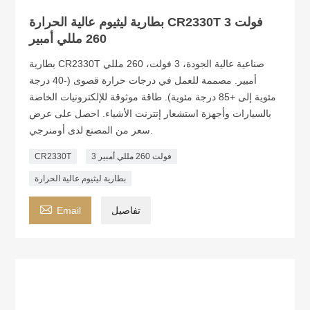
بطارية ليثيوم عالية الحرارة CR2330T 3 فولت
260 مللي أمبير
بطارية CR2330T صناعية عالية الجودة، 3 فولت، 260 مللي
أمبير. مصممة للعمل في درجات حرارة قصوى (-40 درجة
مئوية إلى +85 درجة مئوية). طاقة موثوقة للإلكترونيات الخاصة
بالسيارات وأجهزة استشعار إنترنت الأشياء. احصل على عرض
سعر من المصنع لدى أومنرجي.
3 فولت 260 مللي أمبير
CR2330T
بطارية ليثيوم عالية الحرارة

تفاصيل
Email