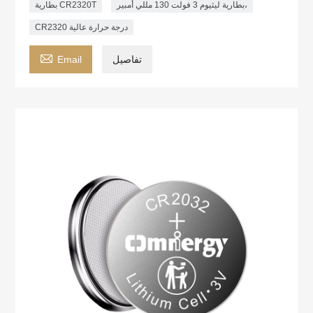
بطارية ليثيوم 3 فولت 130 مللي أمبير،
بطارية CR2320T
CR2320 درجة حرارة عالية

تفاصيل
Email