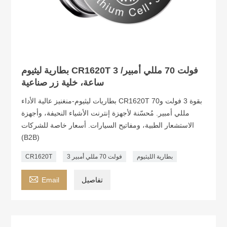
بطارية ليثيوم CR1620T 3 فولت 70 مللي أمبير/
ساعة، خلية زر صناعية
بطاريات ليثيوم-منغنيز عالية الأداء CR1620T بقوة 3 فولت و70
مللي أمبير. مُحسّنة لأجهزة إنترنت الأشياء النحيفة، وأجهزة
الاستشعار الطبية، ومفاتيح السيارات. أسعار خاصة للشركات
(B2B)
بطارية الليثيوم
3 فولت 70 مللي أمبير
CR1620T

تفاصيل
Email