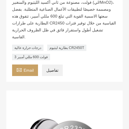
فولت، مصنوعة من ثاني أكسيد الليثيوم والمنغنيز (لي/MnO2)،
ومصممة خصيصًا لتطبيقات الأعمال الصناعية المتطلبة. بفضل
سعتها الاسمية القوية التي تبلغ 600 مللي أمبير، تتفوق هذه
البطارية على طرازات CR2450 القياسية من خلال توفير فترات
تشغيل أطول واستقرار فائق في ظل الظروف الحرارية
القاسية.
بطارية ليثيوم CR2450T
درجات حرارة عالية
3 فولت 600 مللي أمبير

تفاصيل
Email