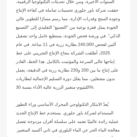
السنوات الأخيرة، ومن خلال تحديثات التكنولوجيا الرقمية،
حققت شركة باور جلوري تحسينات شاملة في كفاءة الإنتاج
وجودة المنتج وقدرات الإدارة، مما رسم مسارًا للتطوير عالي
الجودة يمثل قفزة نوعية من "التصنيع" التقليدي إلى "التصنيع
الذكي". في ورشة فحص الجودة، يستطيع عامل واحد تشغيل
آلتين لفحص 240,000 بطارية زرية في 11 ساعة. في عام
2025، أطلقت الشركة بنجاح الإنتاج التجريبي على خط
إنتاجها عالي السرعة والمؤتمت بالكامل. هذا الخط، القادر
على إنتاج ما بين 200 و230 بطارية زرية في الدقيقة، يعمل
بدون مشغلين، مما يقلل دورة التسليم الإجمالية لبطاريات
الليثيوم-منغنيز الزرية عالية الأداء بنسبة 30%.
يُعدّ الابتكار التكنولوجي المحرك الأساسي وراء التطور
المستدام لشركة باور جلوري. يستخدم خط الإنتاج الجديد
عملية رائدة عالميًا تعتمد على سلسلة أفران مزدوجة تفصل
معالجة الماء الحر عن الماء البلوري في ثاني أكسيد المنغنيز.