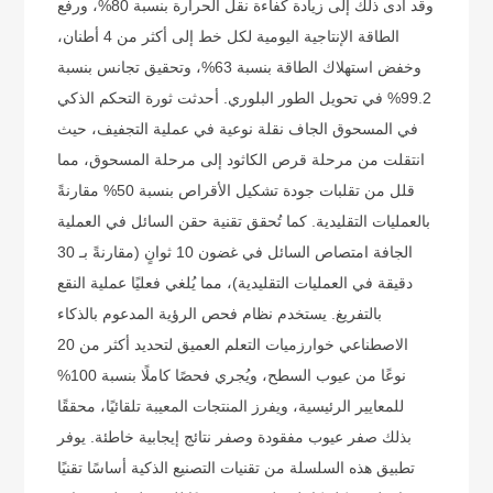
وقد أدى ذلك إلى زيادة كفاءة نقل الحرارة بنسبة 80%، ورفع
الطاقة الإنتاجية اليومية لكل خط إلى أكثر من 4 أطنان،
وخفض استهلاك الطاقة بنسبة 63%، وتحقيق تجانس بنسبة
99.2% في تحويل الطور البلوري. أحدثت ثورة التحكم الذكي
في المسحوق الجاف نقلة نوعية في عملية التجفيف، حيث
انتقلت من مرحلة قرص الكاثود إلى مرحلة المسحوق، مما
قلل من تقلبات جودة تشكيل الأقراص بنسبة 50% مقارنةً
بالعمليات التقليدية. كما تُحقق تقنية حقن السائل في العملية
الجافة امتصاص السائل في غضون 10 ثوانٍ (مقارنةً بـ 30
دقيقة في العمليات التقليدية)، مما يُلغي فعليًا عملية النقع
بالتفريغ. يستخدم نظام فحص الرؤية المدعوم بالذكاء
الاصطناعي خوارزميات التعلم العميق لتحديد أكثر من 20
نوعًا من عيوب السطح، ويُجري فحصًا كاملًا بنسبة 100%
للمعايير الرئيسية، ويفرز المنتجات المعيبة تلقائيًا، محققًا
بذلك صفر عيوب مفقودة وصفر نتائج إيجابية خاطئة. يوفر
تطبيق هذه السلسلة من تقنيات التصنيع الذكية أساسًا تقنيًا