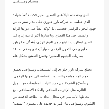
مستدام ومستقبلي.
لا تُعدّ شهادة AAA المزدوجة هذه دليلاً على التقدير الكبير
الذي حظيت به شركة باور جلوري على مدار سنوات من
جهود التحول الرقمي فحسب، بل تُؤكد أيضاً على دورها الرائد
والمتميز في هذا القطاع. وباعتبارها أكبر قاعدة إنتاج في
الصين لبطاريات الليثيوم من النوع الزرّي، يُشكّل نجاح باور
جلوري في التحول الرقمي معياراً يُحتذى به في صناعة
بطاريات الليثيوم الصغيرة وقطاع التصنيع بشكل عام.
تتطلع شركة باور جلوري إلى المستقبل، وستواصل تعميق
دمج المعلوماتية والتصنيع، بالإضافة إلى تحولها الرقمي.
وستُسرّع الشركة من دمج تقنيات المعلومات من الجيل
التالي، مثل الإنترنت الصناعي والذكاء الاصطناعي، مع
نشاطها الأساسي في مجال إمدادات الطاقة الدقيقة من
الليثيوم. وستواصل بناء قدرات جديدة على مستوى "المنصة"