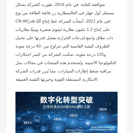
متوافقة للغاية. في عام 2018، طورت الشركة بشكل
مستقل أول جهاز في العالم
بطارية زر فائقة الطاقة من نوع
CR-W؛
في عام 2021، أنشأت الشركة خط إنتاج آليًا قادرًا
على إنتاج 1.2 مليون بطارية ليثيوم صغيرة يوميًا.
بطاريات
ذات نطاق واسع لدرجات الحرارة،
بفضل قدرتها على تحمل
الظروف البيئية القاسية التي تتراوح بين -40 درجة مئوية
و125 درجة مئوية، تمكنت الشركة من كسر احتكارات
التكنولوجيا الأجنبية. وتُستخدم هذه المنتجات في مجالات مثل
مراقبة ضغط إطارات السيارات، مما يُبرز قدرات الشركة
الابتكارية المستقلة القوية وخبرتها التقنية العميقة.