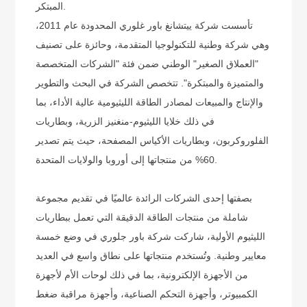
المبتكر.
تأسست شركة ييتشانغ باور غلوري المحدودة عام 2011،
وهي شركة وطنية للتكنولوجيا المتقدمة، وحائزة على تصنيف
"العملاق الصغير" الوطني ضمن فئة "الشركات المتخصصة
والمتميزة والمبتكرة". تتخصص الشركة في البحث والتطوير
والإنتاج والمبيعات لمصادر الطاقة الليثيومية عالية الأداء، بما
في ذلك خلايا الليثيوم-منغنيز الزرية، وبطاريات
الفلوروكربون، وبطاريات الأكياس المصفحة، حيث يتم تصدير
60% من منتجاتها إلى أوروبا والولايات المتحدة.
بصفتها إحدى الشركات الرائدة عالميًا في تقديم مجموعة
شاملة من منتجات الطاقة الدقيقة التي تعمل ببطاريات
الليثيوم الأولية، شاركت شركة باور جلوري في وضع خمسة
معايير وطنية. وتُستخدم منتجاتها على نطاق واسع في العديد
من الأجهزة الإلكترونية، بما في ذلك لوحات الأم لأجهزة
الكمبيوتر، وأجهزة التحكم الصناعية، وأجهزة مراقبة ضغط