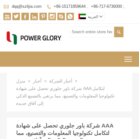

dqq@szlijia.com
+86-15171859644 、+86-717-6736000 ;










العربية

To
>
أخبار الشركة
>
أخبار
>
منزل
شركة باور جلوري تحصل على شهادة AAA لتكامل
تكنولوجيا المعلومات والتصنيع، مما يرتقي بالتصنيع الذكي
إلى آفاق جديدة
شركة باور جلوري تحصل على شهادة AAA
لتكامل تكنولوجيا المعلومات والتصنيع، مما