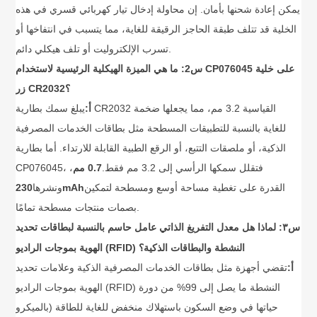
يمكن إعادة شحنها بأمان. إن محاولة إدخال تيار كهربائي قسري في هذه
الخلية قد تتلف طبقة الحاجز الرقيقة للغاية، مما يتسبب في انتفاخها أو
تسرب الإلكتروليت أو تلف هيكلي دائم.
س2: ما هي الميزة الهيكلية الرئيسية لاستخدام CP076045 على خلية
زر CR2032؟
أ:
يبلغ سمك بطارية CR2032 القياسية 3.2 مم، مما يجعلها ضخمة
للغاية بالنسبة للتطبيقات المسطحة مثل بطاقات الخدمات المصرفية
الذكية، أو ملصقات التتبع، أو الرقع الطبية القابلة للارتداء. أما بطارية
CP076045، فتقلل سمكها الرأسي إلى 3.2 مم فقط.
0.7 مم
،
القدرة على تغطية مساحة أوسع ومسطحة لتمكين
230mAh
ونشرها
بصمات منتجات مسطحة تمامًا.
س٣: لماذا
هل معدل التفريغ الذاتي عامل حاسم بالنسبة لبطاقات تحديد
الهوية بموجات الراديو (RFID) النشطة والبطاقات الذكية؟
أ:
تقضي أجهزة مثل بطاقات الخدمات المصرفية الذكية وعلامات تحديد
الهوية بموجات الراديو (RFID) النشطة ما يصل إلى 99% من دورة
حياتها في وضع السكون باستهلاك منخفض للغاية للطاقة (بالميكرو