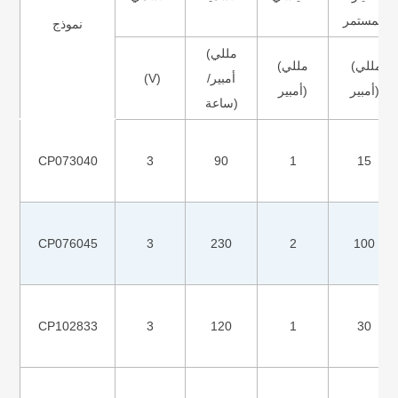
المستمر
نموذج
(مللي
(مللي
(مللي
أمبير/
(V)
أمبير)
أمبير)
ساعة)
CP073040
3
90
1
15
CP076045
3
230
2
100
CP102833
3
120
1
30