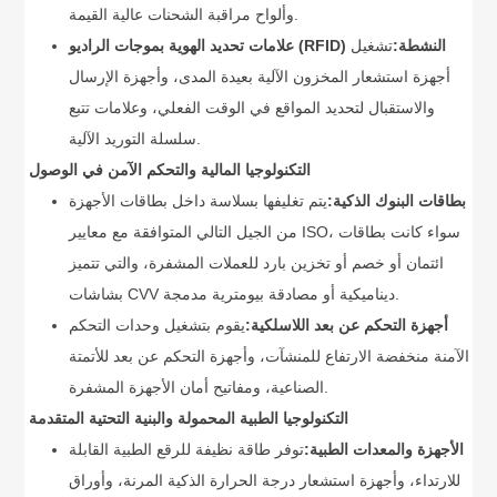
وألواح مراقبة الشحنات عالية القيمة.
علامات تحديد الهوية بموجات الراديو (RFID) النشطة:
تشغيل
أجهزة استشعار المخزون الآلية بعيدة المدى، وأجهزة الإرسال
والاستقبال لتحديد المواقع في الوقت الفعلي، وعلامات تتبع
سلسلة التوريد الآلية.
التكنولوجيا المالية والتحكم الآمن في الوصول
بطاقات البنوك الذكية:
يتم تغليفها بسلاسة داخل بطاقات الأجهزة
من الجيل التالي المتوافقة مع معايير ISO، سواء كانت بطاقات
ائتمان أو خصم أو تخزين بارد للعملات المشفرة، والتي تتميز
بشاشات CVV ديناميكية أو مصادقة بيومترية مدمجة.
أجهزة التحكم عن بعد اللاسلكية:
يقوم بتشغيل وحدات التحكم
الآمنة منخفضة الارتفاع للمنشآت، وأجهزة التحكم عن بعد للأتمتة
الصناعية، ومفاتيح أمان الأجهزة المشفرة.
التكنولوجيا الطبية المحمولة والبنية التحتية المتقدمة
الأجهزة والمعدات الطبية:
توفر طاقة نظيفة للرقع الطبية القابلة
للارتداء، وأجهزة استشعار درجة الحرارة الذكية المرنة، وأوراق