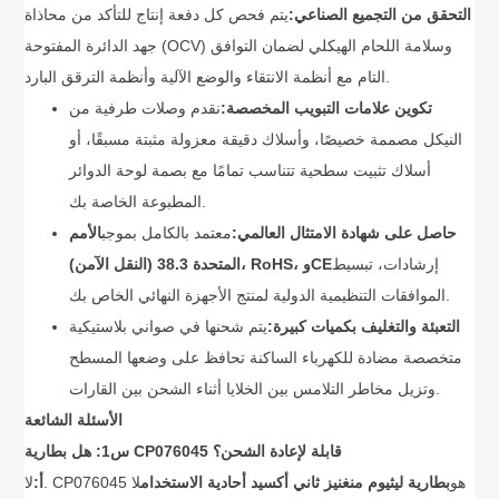
التحقق من التجميع الصناعي:
يتم فحص كل دفعة إنتاج للتأكد من محاذاة
جهد الدائرة المفتوحة (OCV) وسلامة اللحام الهيكلي لضمان التوافق
التام مع أنظمة الانتقاء والوضع الآلية وأنظمة الترقق البارد.
تكوين علامات التبويب المخصصة:
نقدم وصلات طرفية من
النيكل مصممة خصيصًا، وأسلاك دقيقة معزولة مثبتة مسبقًا، أو
أسلاك تثبيت سطحية تتناسب تمامًا مع بصمة لوحة الدوائر
المطبوعة الخاصة بك.
حاصل على شهادة الامتثال العالمي:
معتمد بالكامل بموجب
الأمم
إرشادات، تبسيط
المتحدة 38.3 (النقل الآمن)، RoHS، وCE
الموافقات التنظيمية الدولية لمنتج الأجهزة النهائي الخاص بك.
التعبئة والتغليف بكميات كبيرة:
يتم شحنها في صواني بلاستيكية
متخصصة مضادة للكهرباء الساكنة تحافظ على وضعها المسطح
وتزيل مخاطر التلامس بين الخلايا أثناء الشحن بين القارات.
الأسئلة الشائعة
س1: هل بطارية CP076045 قابلة لإعادة الشحن؟
لا. CP076045 هو
بطارية ليثيوم منغنيز ثاني أكسيد أحادية الاستخدام
لا
أ: