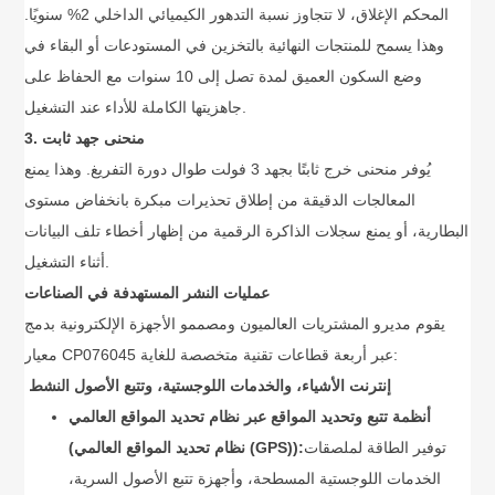
المحكم الإغلاق، لا تتجاوز نسبة التدهور الكيميائي الداخلي 2% سنويًا.
وهذا يسمح للمنتجات النهائية بالتخزين في المستودعات أو البقاء في
وضع السكون العميق لمدة تصل إلى 10 سنوات مع الحفاظ على
جاهزيتها الكاملة للأداء عند التشغيل.
3. منحنى جهد ثابت
يُوفر منحنى خرج ثابتًا بجهد 3 فولت طوال دورة التفريغ. وهذا يمنع
المعالجات الدقيقة من إطلاق تحذيرات مبكرة بانخفاض مستوى
البطارية، أو يمنع سجلات الذاكرة الرقمية من إظهار أخطاء تلف البيانات
أثناء التشغيل.
عمليات النشر المستهدفة في الصناعات
يقوم مديرو المشتريات العالميون ومصممو الأجهزة الإلكترونية بدمج
معيار CP076045 عبر أربعة قطاعات تقنية متخصصة للغاية:
إنترنت الأشياء، والخدمات اللوجستية، وتتبع الأصول النشط
أنظمة تتبع وتحديد المواقع عبر نظام تحديد المواقع العالمي
توفير الطاقة لملصقات
(نظام تحديد المواقع العالمي (GPS)):
الخدمات اللوجستية المسطحة، وأجهزة تتبع الأصول السرية،