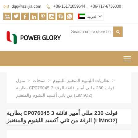

dqq@szlijia.com
+86-15171859644 、+86-717-6736000 ;










العربية

To
>
بطاريات الليثيوم المنغنيز الليثيوم
>
منتجات
>
منزل
بطارية CP076045 3 فولت 230 مللي أمبير فائقة الرقة
من ثاني أكسيد الليثيوم والمنغنيز (LiMnO2)
بطارية CP076045 3 فولت 230 مللي أمبير فائقة
الرقة من ثاني أكسيد الليثيوم والمنغنيز (LiMnO2)