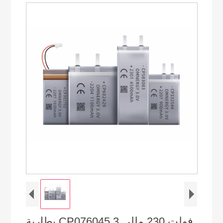
بطارية CP076045 3 فولت 230 مللي