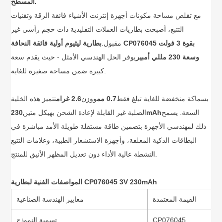
المسطح.
مع تقلص مساحة مكونات أجهزة إنترنت الأشياء فائقة الرقة وتقنيات
التتبع، أصبحت بطاريات العملات التقليدية ذات حجم رأسي غير
مقبول.
بطارية ليثيوم أولية فائقة النحافة CP076045 بقوة 3 فولت
وسعة 230 مللي أمبير
يوفر الحل الهندسي الأمثل - حيث يقدم سعة
كبيرة ضمن مساحة صغيرة للغاية.
بسماكة منخفضة للغاية تبلغ فقط
0.7 مم
ووزن
2.6 غرام
تتميز هذه الخلية
السعة. يسمح
230mAh
الصلبة غير القابلة لإعادة الشحن بهيكل متين
ذلك لمهندسي الأجهزة بتضمين طاقة مستقلة طويلة الأمد مباشرة في
البطاقات الذكية المغلفة، وأجهزة الاستشعار الطبية، وعلامات التتبع
النشطة عالية الأداء دون تعديل المظهر الأنيق للمنتج.
المواصفات الفنية لبطارية CP076045 3V 230mAh
القيمة المعتمدة
معايير الهندسة الصناعية
CP076045
تسمية النموذج